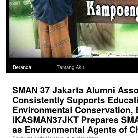
Langsung
Beranda
Tentang Aku
ke
SMAN 37 Jakarta Alumni Asso
isi
Consistently Supports Educat
Environmental Conservation, 
IKASMAN37JKT Prepares SMA
as Environmental Agents of 
Dipublikasi pada
Maret 20, 2023
oleh
admin