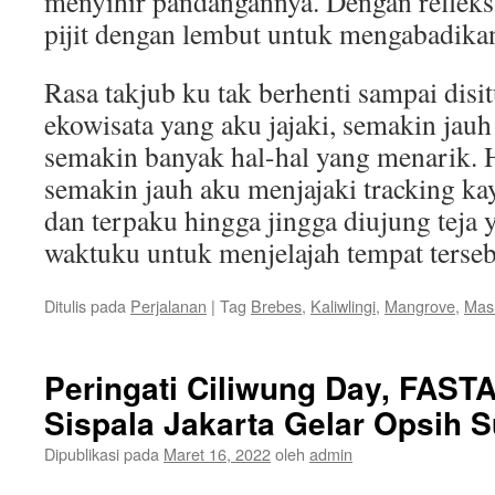
menyihir pandangannya. Dengan refleks,
pijit dengan lembut untuk mengabadika
Rasa takjub ku tak berhenti sampai disit
ekowisata yang aku jajaki, semakin jau
semakin banyak hal-hal yang menarik. H
semakin jauh aku menjajaki tracking kay
dan terpaku hingga jingga diujung teja
waktuku untuk menjelajah tempat terseb
Ditulis pada
Perjalanan
|
Tag
Brebes
,
Kaliwlingi
,
Mangrove
,
Mas
Peringati Ciliwung Day, FAST
Sispala Jakarta Gelar Opsih 
Dipublikasi pada
Maret 16, 2022
oleh
admin