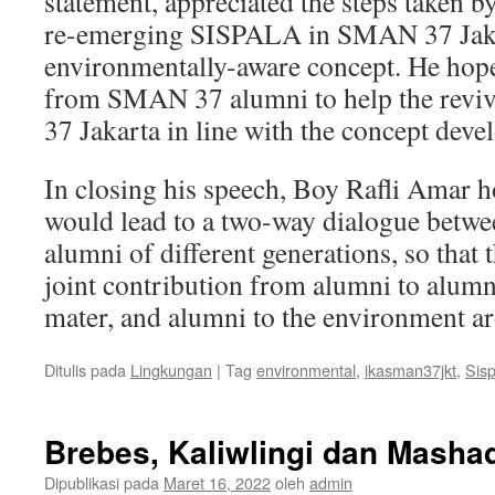
statement, appreciated the steps tak
re-emerging SISPALA in SMAN 37 Jaka
environmentally-aware concept. He hope
from SMAN 37 alumni to help the reviv
37 Jakarta in line with the concept de
In closing his speech, Boy Rafli Amar h
would lead to a two-way dialogue bet
alumni of different generations, so that t
joint contribution from alumni to alumn
mater, and alumni to the environment ar
Ditulis pada
Lingkungan
|
Tag
environmental
,
ikasman37jkt
,
Sisp
Brebes, Kaliwlingi dan Masha
Dipublikasi pada
Maret 16, 2022
oleh
admin