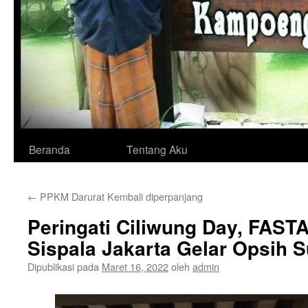
Langsung
Beranda
Tentang Aku
ke
←
PPKM Darurat Kembali diperpanjang
isi
Peringati Ciliwung Day, FAST
Sispala Jakarta Gelar Opsih 
Dipublikasi pada
Maret 16, 2022
oleh
admin