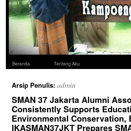
Langsung
Beranda
Tentang Aku
ke
admin
Arsip Penulis:
isi
SMAN 37 Jakarta Alumni Asso
Consistently Supports Educat
Environmental Conservation, 
IKASMAN37JKT Prepares SMA