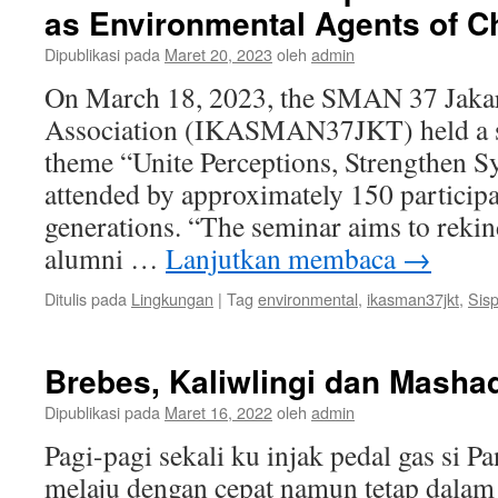
as Environmental Agents of 
Dipublikasi pada
Maret 20, 2023
oleh
admin
On March 18, 2023, the SMAN 37 Jaka
Association (IKASMAN37JKT) held a s
theme “Unite Perceptions, Strengthen 
attended by approximately 150 particip
generations. “The seminar aims to rekin
alumni …
Lanjutkan membaca
→
Ditulis pada
Lingkungan
|
Tag
environmental
,
ikasman37jkt
,
Sisp
Brebes, Kaliwlingi dan Masha
Dipublikasi pada
Maret 16, 2022
oleh
admin
Pagi-pagi sekali ku injak pedal gas si Pa
melaju dengan cepat namun tetap dalam 