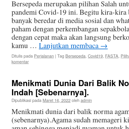
Bersepeda merupakan pilihan Salah unt
pandemi Covid-19 ini. Begitu kira-kira 
banyak beredar di media sosial dan what
paham dengan perkembangan sepakbol
dengan cepat maka akan langsung berko
kamu …
Lanjutkan membaca
→
Ditulis pada
Perjalanan
|
Tag
Bersepeda
,
Covid19
,
FASTA
,
Pili
komentar
Menikmati Dunia Dari Balik N
Indah [Sebenarnya].
Dipublikasi pada
Maret 16, 2022
oleh
admin
Menikmati dunia dari balik norma agam
(sebenarnya).Agama sudah memageri ki
aman sehingga menjadi nyaman untuk h