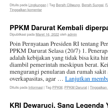
Ditulis pada
Lingkungan
|
Tag
Bersih CIliwung
,
Bersih Sungai
,
F
Tinggalkan komentar
PPKM Darurat Kembali diperp
Dipublikasi pada
Maret 16, 2022
oleh
admin
Poin Pernyataan Presiden RI tentang P
PPKM Darurat Selasa (20/7) 1. Pener
adalah kebijakan yang tidak bisa kita hi
diambil pemerintah meskipun berat. Kei
mengurangi penularan dan rumah sakit 
overkapasitas, agar …
Lanjutkan memb
Ditulis pada
Informasi
|
Tag
PPKM
,
PPKM Darurat
|
Tinggalkan
KRI Dewaruci, Sang Legenda 