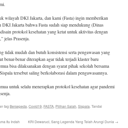
mi.
uk wilayah DKI Jakarta, dan kami (Fasta) ingin memberikan
n DKI Jakarta bahwa Fasta sudah siap mendukung (Dinas
isain protokol kesehatan yang ketat untuk aktivitas dengan
” jelas Prasenja.
g tidak mudah dan butuh konsistensi serta pengawasan yang
ut benar-benar diterapkan agar tidak terjadi klaster baru
semua bisa dilaksanakan dengan syarat pihak sekolah bersama
 Sispala tersebut saling berkolaborasi dalam pengawasannya.
emua untuk selalu menerapkan protokol kesehatan agar pandemi
asenja.
an tag
Bersepeda
,
Covid19
,
FASTA
,
Pilihan Salah
,
Sispala
. Tandai
ma Itu Indah
KRI Dewaruci, Sang Legenda Yang Telah Arungi Dunia
→