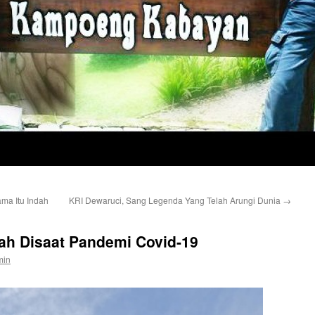
ma Itu Indah
KRI Dewaruci, Sang Legenda Yang Telah Arungi Dunia
→
lah Disaat Pandemi Covid-19
min