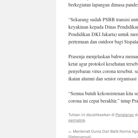
berkegiatan lapangan dimasa pande
“Sekarang sudah PSBB transisi unt
keyakinan kepada Dinas Pendidika
Pendidikan DKI Jakarta) untuk mend
pertemuan dan outdoor bagi Sispala,
Prasenja menjelaskan bahwa meman
ketat agar protokol kesehatan terseb
penyebaran virus corona tersebut. 
ikatan alumni dan senior organisasi
“Semua butuh kekonsistenan kita s
corona ini cepat berakhir,” tutup Pr
Tulisan ini dipublikasikan di
Perjalanan
d
permalink
.
←
Menikmati Dunia Dari Balik Norma Aga
[Sebenarnya].