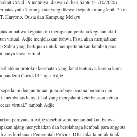
erkait Covid-19 tentunya. diawali di hari Sabtu (31/10/2020)
rbatas yaitu 7 orang. rute yang dilewati sejauh kurang lebih 7 km
, MT. Haryono, Otista dan Kampung Melayu.
akan bahwa kegiatan ini merupakan perdana kegiatan aktif
iatan virtual. Adjie menjelaskan bahwa Fasta akan menjadikan
tiap Sabtu yang bertujuan untuk mempertemukan kembali para
 hanya lewat virtual.
hatikan protokol kesehatan yang ketat tentunya, karena kami
 pandemi Covid-19,” ujar Adjie.
rsepeda ini dengan tujuan juga sebagai sarana bertemu dan
uk membahas banyak hal yang mengalami keterbatasan ketika
cara virtual,” tambah Adjie.
arkan pernyataan Adjie tersebut serta menambahkan bahwa
upakan ajang menyehatkan dan berolahraga kembali para anggota
tuh atas himbauan Pemerintah Provinsi DKI Jakarta untuk tidak