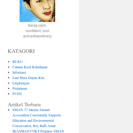
Senja calm,
confident, cool
and extraordinery
KATAGORI
BUKU
Catatan Kecil Kehidupan
Informasi
Laut Masa Depan Kita
Lingkungan
Perjalanan
PUISI
Artikel Terbaru
SMAN 37 Jakarta Alumni
Association Consistently Supports
Education and Environmental
Conservation, Boy Rafli Amar:
IKASMAN37JKT Prepares SMAN