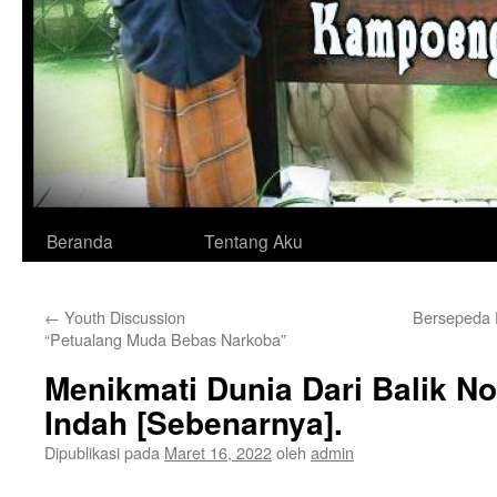
Langsung
Beranda
Tentang Aku
ke
←
Youth Discussion
Bersepeda P
isi
“Petualang Muda Bebas Narkoba”
Menikmati Dunia Dari Balik N
Indah [Sebenarnya].
Dipublikasi pada
Maret 16, 2022
oleh
admin