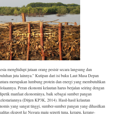
esia menghidupi jutaan orang pesisir secara langsung dan
uluhan juta lainnya.” Kutipan dari isi buku Laut Masa Depan
usantara merupakan lumbung protein dan energi yang membutuhkan
lolaannya. Peran ekonomi kelautan harus berjalan seiring dengan
 dipetik manfaat ekonominya, baik sebagai sumber pangan
kelestariannya (Ditjen KP3K, 2014). Hasil-hasil kelautan
nomis yang sangat tinggi, sumber-sumber pangan yang dihasilkan
ualitas eksport ke Negara maju seperti tuna, kerapu, kerang-