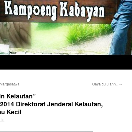
 Margasatwa
Gaya dulu ahh..
→
n Kelautan”
2014 Direktorat Jenderal Kelautan,
au Kecil
min