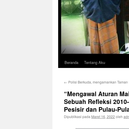
Beranda
Tentang Aku
Langsung
ke
←
Polisi Berkuda, mengamankan Taman
isi
“Mengawal Aturan Mai
Sebuah Refleksi 2010-
Pesisir dan Pulau-Pul
Dipublikasi pada
Maret 16, 2022
oleh
ad