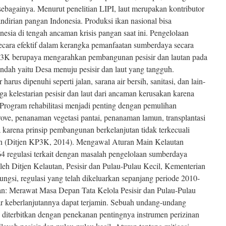
ebagainya. Menurut penelitian LIPI, laut merupakan kontributor
ndirian pangan Indonesia. Produksi ikan nasional bisa
sia di tengah ancaman krisis pangan saat ini. Pengelolaan
 secara efektif dalam kerangka pemanfaatan sumberdaya secara
KP3K berupaya mengarahkan pembangunan pesisir dan lautan pada
endah yaitu Desa menuju pesisir dan laut yang tangguh.
harus dipenuhi seperti jalan, sarana air bersih, sanitasi, dan lain-
aga kelestarian pesisir dan laut dari ancaman kerusakan karena
Program rehabilitasi menjadi penting dengan pemulihan
ove, penanaman vegetasi pantai, penanaman lamun, transplantasi
 karena prinsip pembangunan berkelanjutan tidak terkecuali
tan (Ditjen KP3K, 2014). Mengawal Aturan Main Kelautan
4 regulasi terkait dengan masalah pengelolaan sumberdaya
 oleh Ditjen Kelautan, Pesisir dan Pulau-Pulau Kecil, Kementerian
ungsi, regulasi yang telah dikeluarkan sepanjang periode 2010-
an: Merawat Masa Depan Tata Kelola Pesisir dan Pulau-Pulau
ar keberlanjutannya dapat terjamin. Sebuah undang-undang
 diterbitkan dengan penekanan pentingnya instrumen perizinan