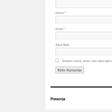
Nama
*
Email
*
Situs Web
Simpan nama, email, dan situs web 
Prasenja