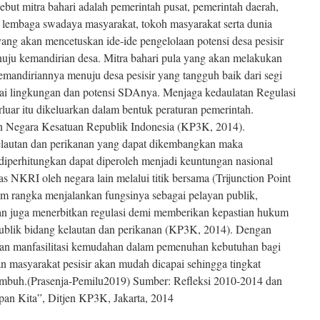
sebut mitra bahari adalah pemerintah pusat, pemerintah daerah,
si, lembaga swadaya masyarakat, tokoh masyarakat serta dunia
ang akan mencetuskan ide-ide pengelolaan potensi desa pesisir
nuju kemandirian desa. Mitra bahari pula yang akan melakukan
mandiriannya menuju desa pesisir yang tangguh baik dari segi
i lingkungan dan potensi SDAnya. Menjaga kedaulatan Regulasi
luar itu dikeluarkan dalam bentuk peraturan pemerintah.
n Negara Kesatuan Republik Indonesia (KP3K, 2014).
elautan dan perikanan yang dapat dikembangkan maka
diperhitungkan dapat diperoleh menjadi keuntungan nasional
s NKRI oleh negara lain melalui titik bersama (Trijunction Point
am rangka menjalankan fungsinya sebagai pelayan publik,
n juga menerbitkan regulasi demi memberikan kepastian hukum
ublik bidang kelautan dan perikanan (KP3K, 2014). Dengan
dan manfasilitasi kemudahan dalam pemenuhan kebutuhan bagi
n masyarakat pesisir akan mudah dicapai sehingga tingkat
umbuh.(Prasenja-Pemilu2019) Sumber: Refleksi 2010-2014 dan
n Kita”, Ditjen KP3K, Jakarta, 2014