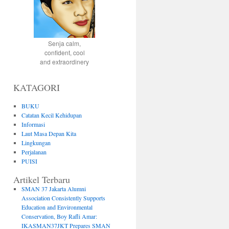
Senja calm,
confident, cool
and extraordinery
KATAGORI
BUKU
Catatan Kecil Kehidupan
Informasi
Laut Masa Depan Kita
Lingkungan
Perjalanan
PUISI
Artikel Terbaru
SMAN 37 Jakarta Alumni
Association Consistently Supports
Education and Environmental
Conservation, Boy Rafli Amar:
IKASMAN37JKT Prepares SMAN