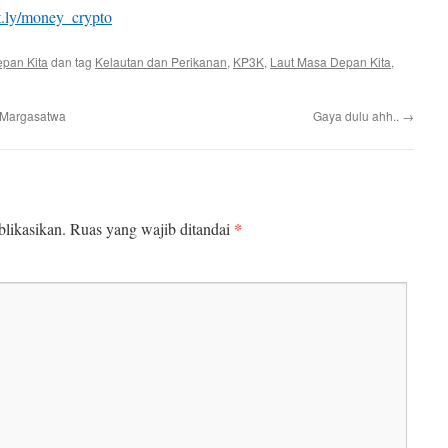
it.ly/money_crypto
pan Kita
dan tag
Kelautan dan Perikanan
,
KP3K
,
Laut Masa Depan Kita
,
 Margasatwa
Gaya dulu ahh..
→
*
likasikan.
Ruas yang wajib ditandai