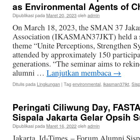
as Environmental Agents of 
Dipublikasi pada
Maret 20, 2023
oleh
admin
On March 18, 2023, the SMAN 37 Jaka
Association (IKASMAN37JKT) held a s
theme “Unite Perceptions, Strengthen 
attended by approximately 150 particip
generations. “The seminar aims to rekin
alumni …
Lanjutkan membaca
→
Ditulis pada
Lingkungan
|
Tag
environmental
,
ikasman37jkt
,
Sisp
Peringati Ciliwung Day, FAST
Sispala Jakarta Gelar Opsih 
Dipublikasi pada
Maret 16, 2022
oleh
admin
Jakarta, Id-Times – Forum Alumni Sisp