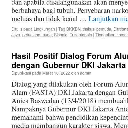
dan apabila disalahgunakan akan menye
berbahaya bagi tubuh. Penyebaran nark
meluas dan tidak kenal …
Lanjutkan m
Ditulis pada
Lingkungan
|
Tag
BKKBN
,
diskusi pemuda
,
Ditresn
Jaya
,
petualang muda
,
Sispala
,
Trisaptapala
|
Tinggalkan komen
Hasil Positif Dialog Forum A
dengan Gubernur DKI Jakarta
Dipublikasi pada
Maret 16, 2022
oleh
admin
Dialog yang dilakukan oleh Forum Alu
Alam (FASTA) DKI Jakarta dengan Gub
Anies Baswedan (13/4/2018) membuahkan
Nampaknya Gubernur DKI Jakarta Ani
memahami bahwa pendidikan kepencin
media membangun karakter siswa. Men