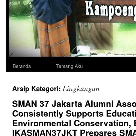
Langsung
Beranda
Tentang Aku
ke
Lingkungan
Arsip Kategori:
isi
SMAN 37 Jakarta Alumni Asso
Consistently Supports Educat
Environmental Conservation, 
IKASMAN37JKT Prepares SMA