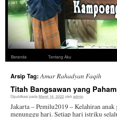
Langsung
Beranda
Tentang Aku
ke
Amar Rahadyan Faqih
Arsip Tag:
isi
Titah Bangsawan yang Paham 
Dipublikasi pada
Maret 16, 2022
oleh
admin
Jakarta – Pemilu2019 – Kelahiran anak 
menunggu hari. Setiap hari istriku sela