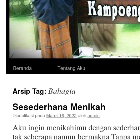
Langsung
Beranda
Tentang Aku
ke
Bahagia
Arsip Tag:
isi
Sesederhana Menikah
Dipublikasi pada
Maret 16, 2022
oleh
admin
Aku ingin menikahimu dengan sederha
tak seberapa namun bermakna Tanpa m