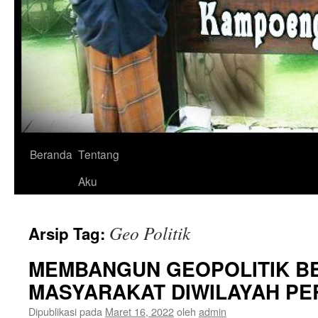
Langsung
Beranda
Tentang
ke
Aku
isi
Geo Politik
Arsip Tag:
MEMBANGUN GEOPOLITIK 
MASYARAKAT DIWILAYAH P
Dipublikasi pada
Maret 16, 2022
oleh
admin