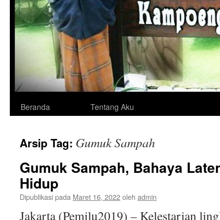
Langsung
Beranda
Tentang Aku
ke
Gumuk Sampah
Arsip Tag:
isi
Gumuk Sampah, Bahaya Late
Hidup
Dipublikasi pada
Maret 16, 2022
oleh
admin
Jakarta (Pemilu2019) – Kelestarian lin