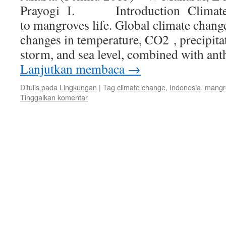
Prayogi I. Introduction Climate c
to mangroves life. Global climate change
changes in temperature, CO2 , precipita
storm, and sea level, combined with an
Lanjutkan membaca
→
Ditulis pada
Lingkungan
|
Tag
climate change
,
Indonesia
,
mangr
Tinggalkan komentar