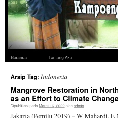
Langsung
Beranda
Tentang Aku
ke
Indonesia
Arsip Tag:
isi
Mangrove Restoration in North
as an Effort to Climate Change
Dipublikasi pada
Maret 16, 2022
oleh
admin
Jakarta (Pemilu 2019) – W Mahardi, E 