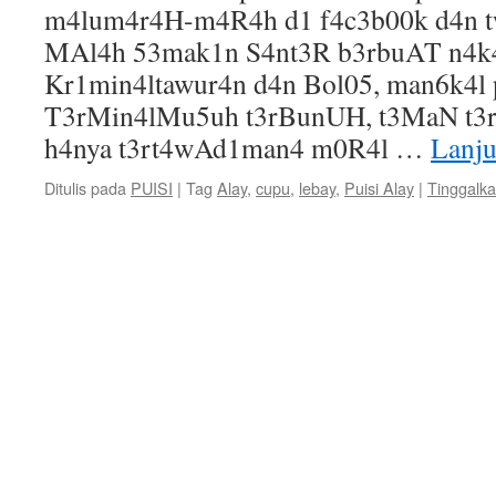
m4lum4r4H-m4R4h d1 f4c3b00k d4n t
MAl4h 53mak1n S4nt3R b3rbuAT n4k
Kr1min4ltawur4n d4n Bol05, man6k4l 
T3rMin4lMu5uh t3rBunUH, t3MaN t3r
h4nya t3rt4wAd1man4 m0R4l …
Lanj
Ditulis pada
PUISI
|
Tag
Alay
,
cupu
,
lebay
,
Puisi Alay
|
Tinggalk