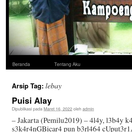
Langsung
Beranda
Tentang Aku
ke
lebay
Arsip Tag:
isi
Puisi Alay
Dipublikasi pada
Maret 16, 2022
oleh
admin
– Jakarta (Pemilu2019) – 4l4y, l3b4y k
s3k4r4nGBicar4 pun b3rl464 cUput3r1