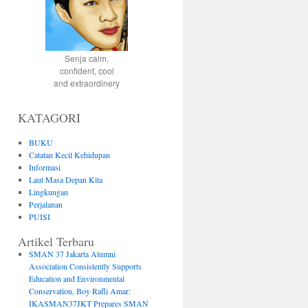
Senja calm,
confident, cool
and extraordinery
KATAGORI
BUKU
Catatan Kecil Kehidupan
Informasi
Laut Masa Depan Kita
Lingkungan
Perjalanan
PUISI
Artikel Terbaru
SMAN 37 Jakarta Alumni
Association Consistently Supports
Education and Environmental
Conservation, Boy Rafli Amar:
IKASMAN37JKT Prepares SMAN