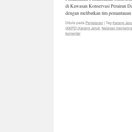
di Kawasan Konservasi Perairan Da
dengan melibatkan tim pemantaua
Ditulis pada
Perjalanan
|
Tag
Karang Jer
(KKPD) Karang Jeruk
,
Nelayan menjaring
komentar