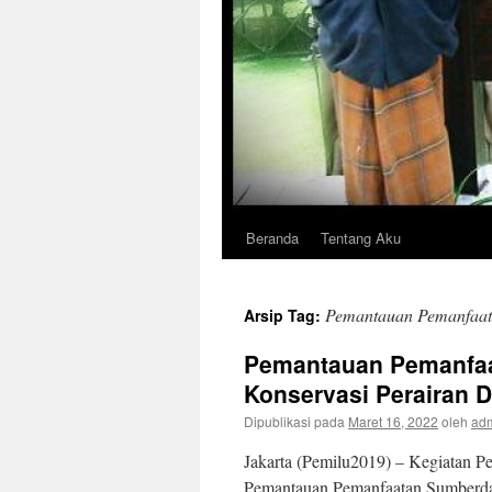
Beranda
Tentang Aku
Langsung
ke
Pemantauan Pemanfaat
Arsip Tag:
isi
Pemantauan Pemanfaa
Konservasi Perairan D
Dipublikasi pada
Maret 16, 2022
oleh
ad
Jakarta (Pemilu2019) – Kegiatan P
Pemantauan Pemanfaatan Sumberday