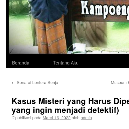
Langsung
Beranda
Tentang Aku
ke
←
Senarai Lentera Senja
Museum K
isi
Kasus Misteri yang Harus Dip
yang ingin menjadi detektif)
Dipublikasi pada
Maret 16, 2022
oleh
admin