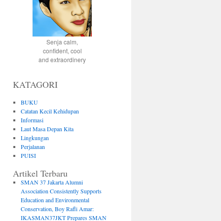
Senja calm,
confident, cool
and extraordinery
KATAGORI
BUKU
Catatan Kecil Kehidupan
Informasi
Laut Masa Depan Kita
Lingkungan
Perjalanan
PUISI
Artikel Terbaru
SMAN 37 Jakarta Alumni
Association Consistently Supports
Education and Environmental
Conservation, Boy Rafli Amar:
IKASMAN37JKT Prepares SMAN