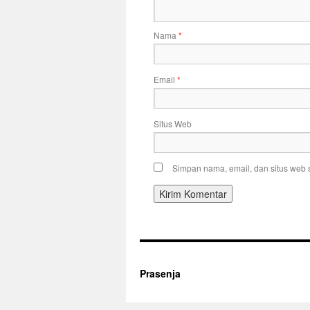
Nama
*
Email
*
Situs Web
Simpan nama, email, dan situs web 
Prasenja