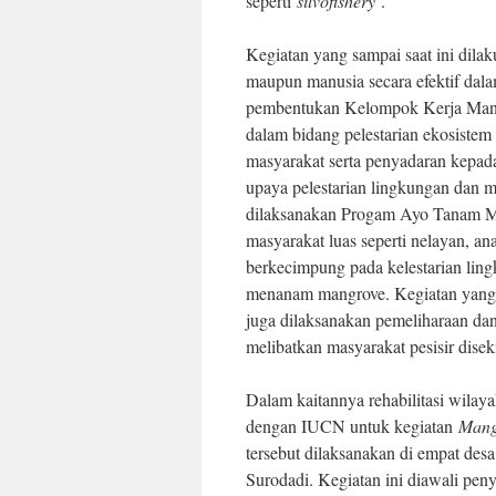
seperti
silvofishery
.
Kegiatan yang sampai saat ini dila
maupun manusia secara efektif dala
pembentukan Kelompok Kerja Man
dalam bidang pelestarian ekosistem 
masyarakat serta penyadaran kepada
upaya pelestarian lingkungan dan m
dilaksanakan Progam Ayo Tanam Ma
masyarakat luas seperti nelayan, a
berkecimpung pada kelestarian ling
menanam mangrove. Kegiatan yang di
juga dilaksanakan pemeliharaan dan
melibatkan masyarakat pesisir disek
Dalam kaitannya rehabilitasi wilay
dengan IUCN untuk kegiatan
Mang
tersebut dilaksanakan di empat de
Surodadi. Kegiatan ini diawali pen