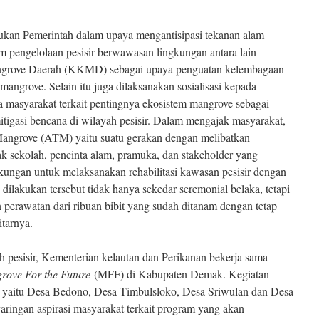
kukan Pemerintah dalam upaya mengantisipasi tekanan alam
m pengelolaan pesisir berwawasan lingkungan antara lain
grove Daerah (KKMD) sebagai upaya penguatan kelembagaan
mangrove. Selain itu juga dilaksanakan sosialisasi kepada
 masyarakat terkait pentingnya ekosistem mangrove sebagai
itigasi bencana di wilayah pesisir. Dalam mengajak masyarakat,
ngrove (ATM) yaitu suatu gerakan dengan melibatkan
nak sekolah, pencinta alam, pramuka, dan stakeholder yang
kungan untuk melaksanakan rehabilitasi kawasan pesisir dengan
lakukan tersebut tidak hanya sekedar seremonial belaka, tetapi
 perawatan dari ribuan bibit yang sudah ditanam dengan tetap
itarnya.
ah pesisir, Kementerian kelautan dan Perikanan bekerja sama
rove For the Future
(MFF) di Kabupaten Demak. Kegiatan
sa yaitu Desa Bedono, Desa Timbulsloko, Desa Sriwulan dan Desa
yaringan aspirasi masyarakat terkait program yang akan