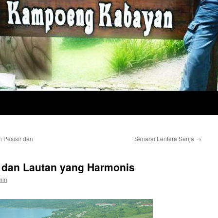
 Pesisir dan
Senarai Lentera Senja
→
 dan Lautan yang Harmonis
min