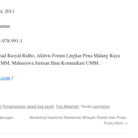
 2011
aman
-991-1
d Ridho, Aktivis Forum Lingkar Pena Malang Raya
m UMM, Mahasiswa Jurusan Ilmu Komunikasi UMM.
s.com
/
ag
Persahabatan abadi tiga santri
,
Tiga Matahari
. Tandai
permalink
.
gkungan
Workshop Nasional Reklamasi Wilayah Pesisir dan Pulau-
Pulau Kecil
→