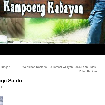
gkungan
Workshop Nasional Reklamasi Wilayah Pesisir dan Pulau-
Pulau Kecil
→
ga Santri
min