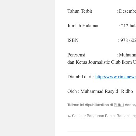
Tahun Terbit : Desember,
Jumlah Halaman : 212 hal
ISBN : 978-602-978
Peresensi : Muhammad Rasyi
dan Ketua Journalistic Club Iko
Diambil dari :
http://www.rimanew
Oleh : Muhammad Rasyid Ridho
Tulisan ini dipublikasikan di
BUKU
dan t
←
Seminar Bangunan Pantai Ramah Lin