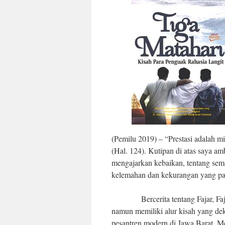
(Pemilu 2019) – “Prestasi adalah m
(Hal. 124). Kutipan di atas saya am
mengajarkan kebaikan, tentang sema
kelemahan dan kekurangan yang past
Bercerita tentang Fajar, Fajrin 
namun memiliki alur kisah yang de
pesantren modern di Jawa Barat. Me