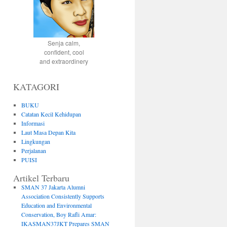
Senja calm,
confident, cool
and extraordinery
KATAGORI
BUKU
Catatan Kecil Kehidupan
Informasi
Laut Masa Depan Kita
Lingkungan
Perjalanan
PUISI
Artikel Terbaru
SMAN 37 Jakarta Alumni
Association Consistently Supports
Education and Environmental
Conservation, Boy Rafli Amar:
IKASMAN37JKT Prepares SMAN