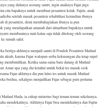
nya yang dulunya seorang santri, ingin anaknya Fajar juga
cita-cita bapaknya untuk membuat pesantren kelak. Fajrin, anak
arkoba setelah masuk pesantren rehabilitasi kemudian ibunya
lah di pesantren, demi membahagiakan ibunya ia pun
k yang mendapatkan amanah dari almarhum bapaknya untuk
 nyaris membuatnya mati kalau saja tidak ditolong oleh seorang
ke rumah sakit.
rtiga akhirnya menjadi santri di Pondok Pesantren Matlaul
ulu akrab, karena Fajar walopun serba kekurangan dia tetap supel
g membutuhkan. Ketika sama-sama baru datang di Matlaul
ari Amar apa yang dia ketahui untuk bekal tes masuk esok
ersama Fajar akhirnya dia pun lulus tes untuk masuk Matlaul
eka berdua, sekaligus menjadikan Fajar sebagai guru pertama
laul Huda, ia cukup misterius bagi teman-teman sekelasnya.
saha mendekatinya. Akhirnya Fajar bisa mendekatinya dan Fajrin