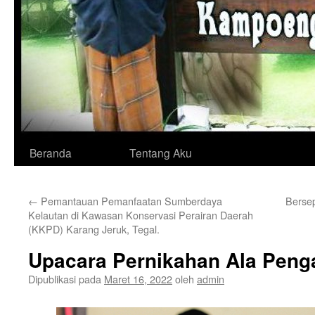
Langsung
Beranda
Tentang Aku
ke
←
Pemantauan Pemanfaatan Sumberdaya
Berse
isi
Kelautan di Kawasan Konservasi Perairan Daerah
(KKPD) Karang Jeruk, Tegal.
Upacara Pernikahan Ala Peng
Dipublikasi pada
Maret 16, 2022
oleh
admin